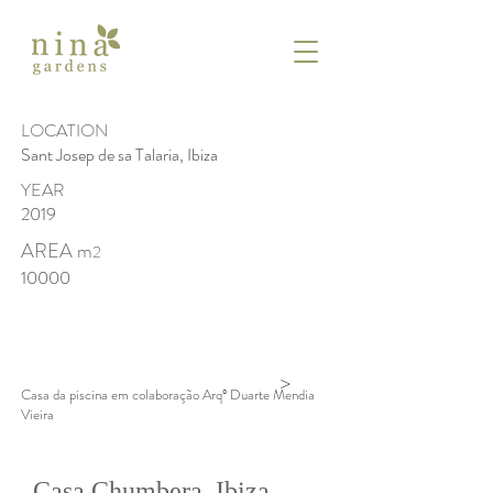
LOCATION
Sant Josep de sa Talaria, Ibiza
YEAR
2019
AREA m
2
10000
>
Casa da piscina em colaboração Arqº Duarte Mendia
Vieira
Casa Chumbera, Ibiza